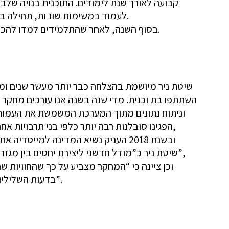
קבועה לאורך שנת לימודים. התוכנית בנויה של
לעמוד במשימות שונ ות, תחילה במשימה שמעורב בה טקסט, עבור בתמונה, אודיו ווידאו.
בסוף השנה, לאחר שהתלמידים למדו להכיר אלה את אלה הם נפגשים גם במציאות, במפגש מרגש.
שיטת ניר מיושמת בהצלחה כבר יותר מעשר שנים ומדדיה מצוינים. מעל 30 אל
השתתפו בת וכנית. מדי שנה בשנה אנו עורכים מחקר ב
וניתוח נתונים מתוך המערכת המשמשת את העמות
הפגינו סובלנות רבה יותר כלפי בני תרבויות אחרות. ת וכנית העמותה הוכרה רשמית בידי משרד החינוך,
ובשנת 2018 העניק נשיא המדינה למייסדיה את ‘פרס ירושלים לאחדות ישראל ‘. ועדת הפרס תיארה את
שיטת ניר כ”מודל חדשני ליצירת יחסים בין מגזרים שונים ויצירת דיאלוג בונה באמצעות אלפי משתתפים”,
וכן ציינה כי “המחקר מצביע על כך שהחוויות 
בדעות השליליות כלפי תרבויות אחרות, ולעלייה בסובלנות כלפי האחר”.