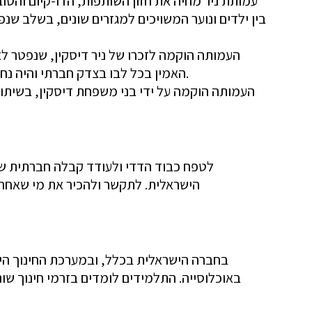
עמותת ניר מחיה את חזון השותפות, הדו-קיום והסו
בין ילדים ונוער המשויכים למגזרים שונים, בשלב שנפ
העמותה הוקמה לזכרו של ניר דיסקין, שנפטר לאחר מא
האמין בכל לבו בצדק חברתי והיה נחוש בכוונותיו לקדם אידיאלים של סובלנות וקבלת האחר.
העמותה הוקמה על ידי בני משפחת דיסקין, בשיתוף 
לטפח כבוד הדדי ולעודד קבלה חברתית של 
הישראלית. לתקשר ולהכיר את מי שאחרת 
בחברה הישראלית בכלל, ובמערכת החינוך היש
באוכלוסייה. התלמידים לומדים בזרמי חינוך שו