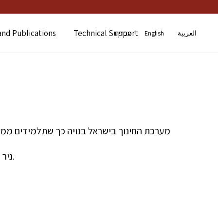
and Publications
Technical Support
العربية
English
עברית
מערכת החינוך בישראל בנויה כך שתלמידים ממגזרי
ניר מיישמת את שיטת החינוך הראשונה שנוצרה לצורך למידה שיתופית רב-תרבותית בין תלמידים ממגזרים שונים בחברה.