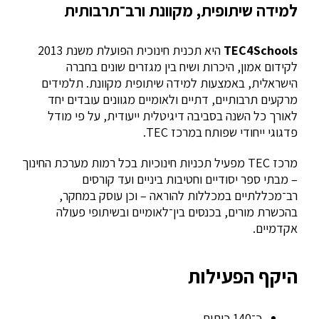
למידה שיתופית, מקוונת ורב־תרבותית
TEC4Schools
היא תכנית חינוכית הפועלת משנת 2013
לקידום אמון, היכרות ושיח בין מגזרים שונים בחברה
הישראלית, באמצעות למידה שיתופית מקוונת. תלמידים
מרקעים תרבותיים, דתיים ולאומיים מגוונים עובדים יחד
לאורך כל השנה בסביבה דיגיטלית ייעודית, על פי מודל
פדגוגי ייחודי שפותח במרכז TEC.
מרכז TEC מפעיל תכניות חינוכיות בכל רמות מערכת החינוך
– מבתי ספר יסודיים וחטיבות ביניים ועד קורסים
רב־מכללתיים במכללות להוראה – וכן עוסק במחקר,
בהכשרת מורים, בכנסים בין־לאומיים ובשיתופי פעולה
אקדמיים.
היקף הפעילות
כ־140 כיתות