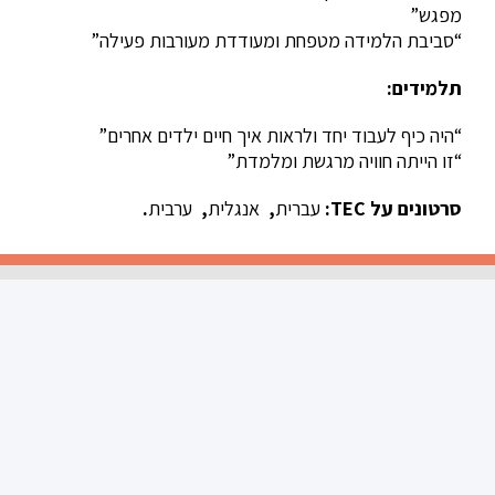
מפגש”
“סביבת הלמידה מטפחת ומעודדת מעורבות פעילה”
תלמידים:
“היה כיף לעבוד יחד ולראות איך חיים ילדים אחרים”
“זו הייתה חוויה מרגשת ומלמדת”
סרטונים על TEC:
עברית
,
אנגלית
,
ערבית
.
مركز التكنولوجيا
03-6988621
phone
tec@macam.ac.il