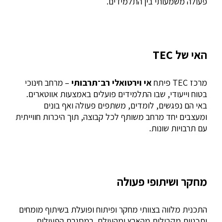
פעולה משמעותי בין התלמידים.
האי של TEC
מרכז TEC פיתח
אי וירטואלי רב־תרבותי
– מרחב חינוכי
בטוח וייעודי, שבו התלמידים פועלים באמצעות אווטארים.
באי הם נפגשים, לומדים, משתפים פעולה ואף בונים
ומעצבים יחד מרחב משותף לכל קבוצה, תוך היכרות חווייתית
עם תרבויות שונות.
מחקר ושיתופי פעולה
התכנית מלווה בצוותי מחקר ופיתוח ופועלת בשיתוף מומחים
ותכניות מקבילות מהארץ ומהעולם. במסגרת הפעילות